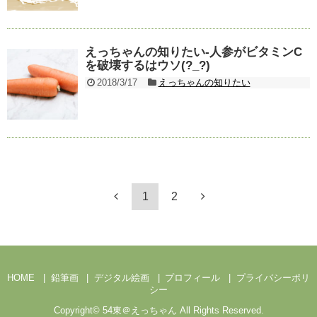
えっちゃんの知りたい-人参がビタミンC
を破壊するはウソ(?_?)
2018/3/17
えっちゃんの知りたい
1
2
HOME
鉛筆画
デジタル絵画
プロフィール
プライバシーポリ
シー
Copyright©
54東＠えっちゃん
All Rights Reserved.