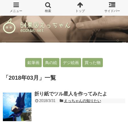
鉛筆画
鳥の絵
デジ絵画
買った物
「
2018年03月
」
一覧
折り紙でツル星人を作ってみたよ
2018/3/31
えっちゃんの知りたい