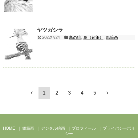
ヤツガシラ
2022/7/24
鳥の絵
,
鳥（鉛筆）
,
鉛筆画
1
2
3
4
5
HOME
鉛筆画
デジタル絵画
プロフィール
プライバシーポリ
シー