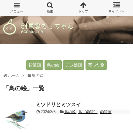
鉛筆画
鳥の絵
デジ絵画
買った物
ホーム
鳥の絵
「
鳥の絵
」
一覧
ミツドリとミツスイ
2024/3/6
鳥の絵
,
鳥（鉛筆）
,
鉛筆画