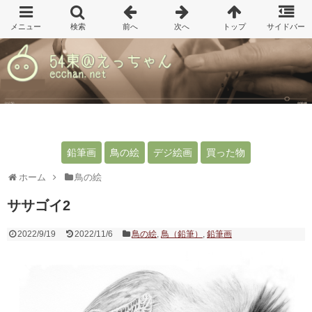
鉛筆画
鳥の絵
デジ絵画
買った物
ホーム
鳥の絵
ササゴイ2
2022/9/19
2022/11/6
鳥の絵
,
鳥（鉛筆）
,
鉛筆画