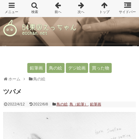
鉛筆画
鳥の絵
デジ絵画
買った物
ホーム
鳥の絵
ツバメ
2022/4/12
2022/6/8
鳥の絵
,
鳥（鉛筆）
,
鉛筆画