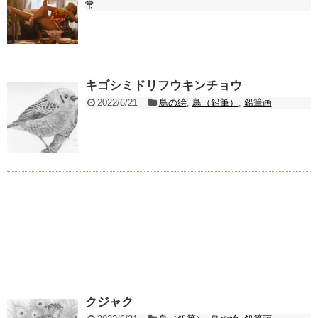
常
キゴシミドリフウキンチョウ
2022/6/21
鳥の絵
,
鳥（鉛筆）
,
鉛筆画
クジャク