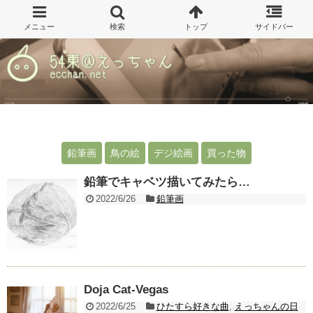
鉛筆画
鳥の絵
デジ絵画
買った物
鉛筆でキャベツ描いてみたら…
2022/6/26
鉛筆画
Doja Cat-Vegas
2022/6/25
ひたすら好きな曲
,
えっちゃんの日