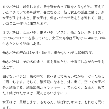
ミツバチは、越冬します。身を寄せ合って暖をとりながら、蓄えて
いたハチミツで冬を越す。春になると、新し女王の誕生に備え、新
女王が生まれると、旧女王は、働きバチの半数を引き連れて、新し
いコロニー作りに旅立ちます。
ミツバチは、女王バチ、働きバチ（メス）、働かないハチ（オス）
で1つのコロニーを作っている。女王の寿命は平均で3～4年で、8年
生きたという記録もある。
働きバチの寿命は1か月～6か月。働かないハチは60日程度。
働きバチは、その名の通り、蜜を集めたり、子育てしながら一生を
過ごす。
働かないハチは、巣の中で、食べさせてもらいながら、ぐーたらし
て過ごします。そして、繁殖期になると、外に出て、空中で女王バ
チと結婚する。結婚出来たらラッキー！、でもなく、女王と、めで
たく結ばれたオスは、死んじゃいます(/_;)
女王様は、重婚します。もちろん、結ばれたオスは、もれなく死に
ます。