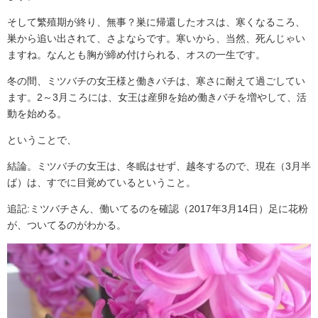
そして繁殖期が終り、無事？巣に帰還したオスは、寒くなるころ、
巣から追い出されて、さよならです。寒いから、当然、死んじゃい
ますね。なんとも胸が締め付けられる、オスの一生です。
冬の間、ミツバチの女王様と働きバチは、寒さに耐えて過ごしてい
ます。2～3月ころには、女王は産卵を始め働きバチを増やして、活
動を始める。
ということで、
結論。ミツバチの女王は、冬眠はせず、越冬するので、現在（3月半
ば）は、すでに目覚めているということ。
追記:ミツバチさん、働いてるのを確認（2017年3月14日）足に花粉
が、ついてるのがわかる。