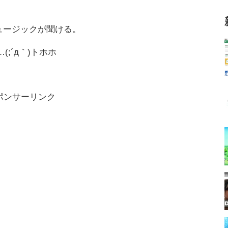
。
ュージックが聞ける。
(;´д｀)トホホ
ポンサーリンク