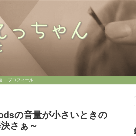
画
プロフィール
irPodsの音量が小さいときの
解決さぁ～