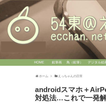
HOME
鉛筆画
鳥（鉛筆）
デジタル絵
ホーム
えっちゃんの日常
androidスマホ＋A
対処法…これで一発