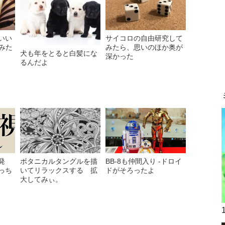
いい
サイコロの自由研究して
みた
みたら、思いのほか奥が
犬も年をとると白髪にな
深かった
るんだよ
発
ボタニカルタングルを描
BB-8も仲間入り -ドロイ
っち
いてリラックスする 拡
ドがそろったよ
大してみぃ。