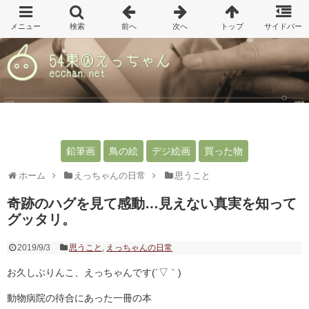
鉛筆画
鳥の絵
デジ絵画
買った物
ホーム
えっちゃんの日常
思うこと
奇跡のハグを見て感動…見えない真実を知って
グッタリ。
2019/9/3
思うこと
,
えっちゃんの日常
お久しぶりんこ、えっちゃんです(´▽｀)
動物病院の待合にあった一冊の本