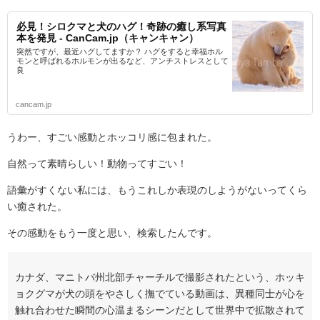
必見！シロクマと犬のハグ！奇跡の癒し系写真
本を発見 - CanCam.jp（キャンキャン）
突然ですが、最近ハグしてますか？ ハグをすると幸福ホル
モンと呼ばれるホルモンが出るなど、アンチストレスとして
良
cancam.jp
うわー、すごい感動とホッコリ感に包まれた。
自然って素晴らしい！動物ってすごい！
語彙がすくない私には、もうこれしか表現のしようがないってくら
い癒された。
その感動をもう一度と思い、検索したんです。
カナダ、マニトバ州北部チャーチルで撮影されたという、ホッキ
ョクグマが犬の頭をやさしく撫でている動画は、異種同士が心を
触れ合わせた瞬間の心温まるシーンだとして世界中で拡散されて