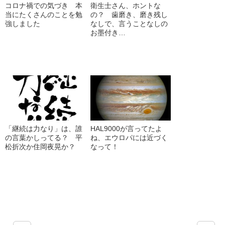
コロナ禍での気づき 本
衛生士さん、ホントな
当にたくさんのことを勉
の？ 歯磨き、磨き残し
強しました
なしで、言うことなしの
お墨付き…
「継続は力なり」は、誰
HAL9000が言ってたよ
の言葉かしってる？ 平
ね、エウロパには近づく
松折次か住岡夜晃か？
なって！