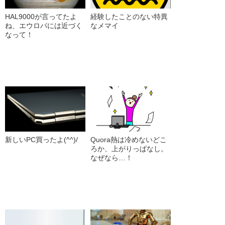
HAL9000が言ってたよ
経験したことのない特異
ね、エウロパには近づく
なメマイ
なって！
新しいPC買ったよ(^^)/
Quora熱は冷めないどこ
ろか、上がりっぱなし。
なぜなら…！