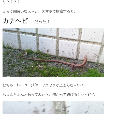
リ？？？？
えらく細長いなぁ～と、スマホで検索すると、
カナヘビ
だった！
むちゃ、ｶﾜ(・∀・)ｲｲ!! ワクワクが止まらな～い！
ちょんちょんと触ってみたら、怖がって逃げるしぃ～(^-^;