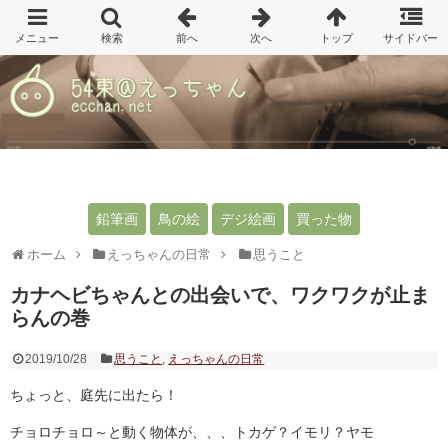
鉛筆画
鳥の絵
デジ絵画
買った物
ホーム
えっちゃんの日常
思うこと
カナヘビちゃんとの出会いで、ワクワクが止ま
らんの巻
2019/10/28
思うこと
,
えっちゃんの日常
ちょっと、庭先に出たら！
チョロチョロ～と動く物体が、、、トカゲ？イモリ？ヤモ