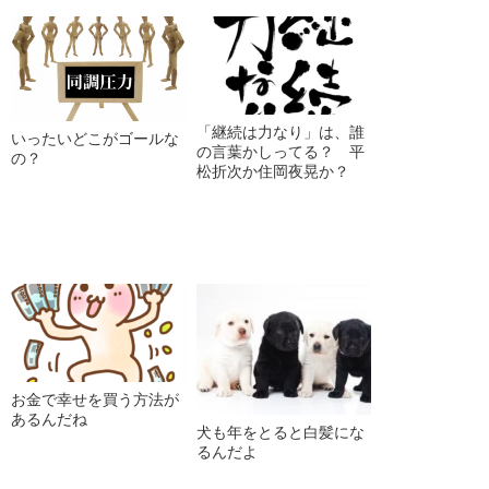
「継続は力なり」は、誰
いったいどこがゴールな
の言葉かしってる？ 平
の？
松折次か住岡夜晃か？
お金で幸せを買う方法が
あるんだね
犬も年をとると白髪にな
るんだよ