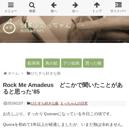
鉛筆画
鳥の絵
デジ絵画
買った物
ホーム
ひたすら好きな曲
Rock Me Amadeus どこかで聞いたことがあ
ると思った’85
2019/12/7
ひたすら好きな曲
,
えっちゃんの日常
お久しぶり。すっかりＱuoranになっている今日この頃です。
Quoraを初めて1年以上が経過しましたが、いまだ熱は冷めません。