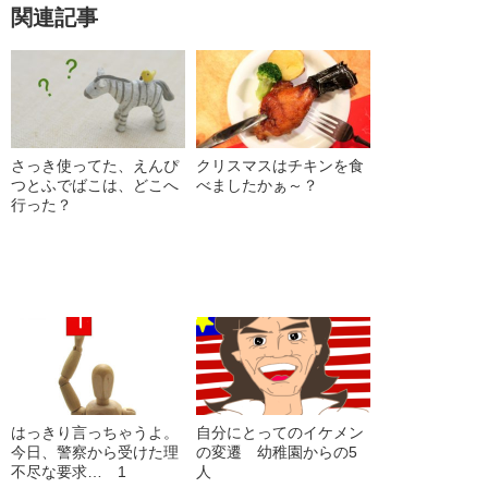
関連記事
さっき使ってた、えんぴ
クリスマスはチキンを食
つとふでばこは、どこへ
べましたかぁ～？
行った？
はっきり言っちゃうよ。
自分にとってのイケメン
今日、警察から受けた理
の変遷 幼稚園からの5
不尽な要求… 1
人