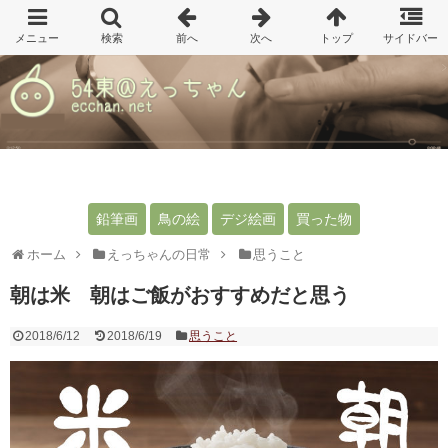
鉛筆画
鳥の絵
デジ絵画
買った物
ホーム
えっちゃんの日常
思うこと
朝は米 朝はご飯がおすすめだと思う
2018/6/12
2018/6/19
思うこと