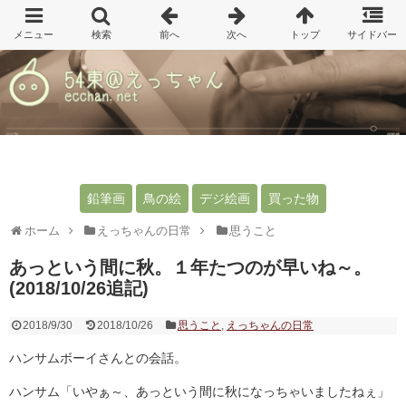
鉛筆画
鳥の絵
デジ絵画
買った物
ホーム
えっちゃんの日常
思うこと
あっという間に秋。１年たつのが早いね～。
(2018/10/26追記)
2018/9/30
2018/10/26
思うこと
,
えっちゃんの日常
ハンサムボーイさんとの会話。
ハンサム「いやぁ～、あっという間に秋になっちゃいましたねぇ」