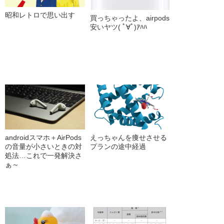
昭和レトロで思い出す
買っちゃったよ、airpods
安いヤツ( ﾟ∀ﾟ)ｱﾊﾊ
androidスマホ＋AirPods
えっちゃんを痩せさせる
の音量が小さいときの対
プランの途中経過
処法…これで一発解決さ
ぁ～