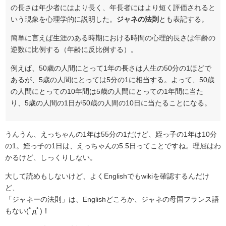
の長さは年少者にはより長く、年長者にはより短く評価されると
いう現象を心理学的に説明した。
ジャネの法則
とも表記する。
簡単に言えば生涯のある時期における時間の心理的長さは年齢の
逆数に比例する（年齢に反比例する）。
例えば、50歳の人間にとって1年の長さは人生の50分の1ほどで
あるが、5歳の人間にとっては5分の1に相当する。よって、50歳
の人間にとっての10年間は5歳の人間にとっての1年間に当た
り、5歳の人間の1日が50歳の人間の10日に当たることになる。
うんうん、えっちゃんの1年は55分の1だけど、姪っ子の1年は10分
の1。姪っ子の1日は、えっちゃんの5.5日ってことですね。理屈はわ
かるけど、しっくりしない。
大して読めもしないけど、よくEnglishでもwikiを確認するんだけ
ど、
「ジャネーの法則」は、Englishどころか、ジャネの母国フランス語
もない(ﾟдﾟ)！